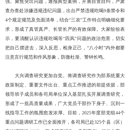
强。聚焦突出问题，通报典型案例，开展自查自纠，严肃
查办查处涉嫌违规违纪问题，出台严禁违规吃喝9条禁令和
4个规定规范及负面清单，结合“三农”工作特点明确细化要
求，形成了真管真严、长管长严的有效保障。大家纷纷表
示，要清醒认识违规吃喝等“四风”问题的政治危害，切实
把自己摆进去，深入反思，检身正己，“八小时”内外都要
注意言行规范和作风形象，防微杜渐、警钟长鸣。
大兴调查研究更加自觉。将调查研究作为部系统重大
政策制定、重要文件出台、重点工作推进的前提依据，部
领导班子成员和各司局单位深入基层扎实开展调查研究，
形成了一批高质量成果，广大党员干部扑下身子、沉到一
线指导工作的氛围愈发浓厚。目前，2025年度部党组44个
重点问题调研工作已全面推开，各司局已赴325个县（区）