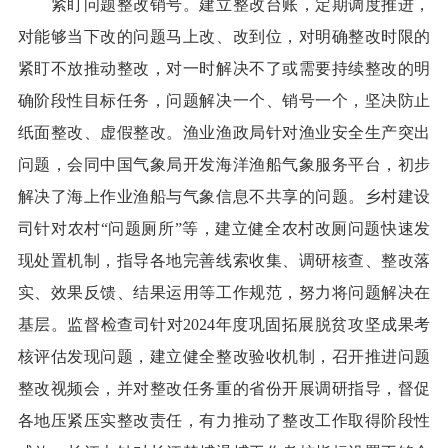
紧盯问题整改销号。建立整改台账，定期调度推进，
对能够当下改的问题马上改、改到位，对明确整改时限的
紧盯不放推动整改，对一时解决不了或需要持续整改的明
确阶段性目标任务，问题解决一个、销号一个，坚决防止
纸面整改、虚假整改。渔业渔政局针对渔业安全生产突出
问题，会同中国气象局开发海洋渔船气象服务平台，初步
解决了海上作业渔船与气象信息不共享的问题。乡村建设
司针对农村“问题厕所”等，建立健全农村改厕问题快速发
现处置机制，指导各地完善线索收集、调研核查、整改落
实、效果反馈、结果运用等工作规范，努力将问题解决在
基层。监督检查司针对2024年度巩固拓展脱贫攻坚成果考
核评估发现问题，建立健全整改验收机制，召开推进问题
整改视频会，并对整改任务重的省份开展调研指导，督促
各地压紧压实整改责任，有力推动了整改工作取得阶段性