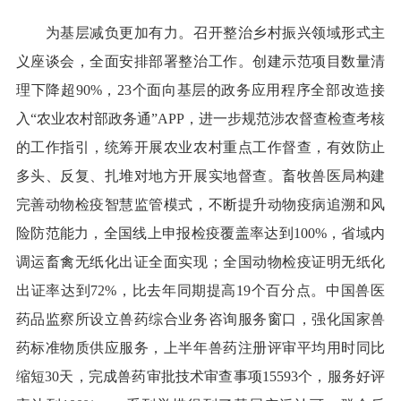
为基层减负更加有力。召开整治乡村振兴领域形式主
义座谈会，全面安排部署整治工作。创建示范项目数量清
理下降超90%，23个面向基层的政务应用程序全部改造接
入“农业农村部政务通”APP，进一步规范涉农督查检查考核
的工作指引，统筹开展农业农村重点工作督查，有效防止
多头、反复、扎堆对地方开展实地督查。畜牧兽医局构建
完善动物检疫智慧监管模式，不断提升动物疫病追溯和风
险防范能力，全国线上申报检疫覆盖率达到100%，省域内
调运畜禽无纸化出证全面实现；全国动物检疫证明无纸化
出证率达到72%，比去年同期提高19个百分点。中国兽医
药品监察所设立兽药综合业务咨询服务窗口，强化国家兽
药标准物质供应服务，上半年兽药注册评审平均用时同比
缩短30天，完成兽药审批技术审查事项15593个，服务好评