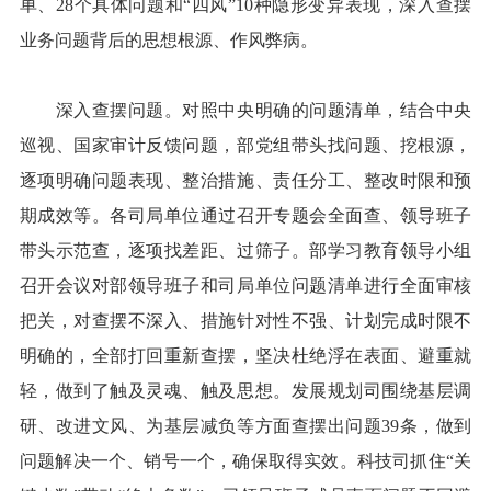
单、28个具体问题和“四风”10种隐形变异表现，深入查摆
业务问题背后的思想根源、作风弊病。
深入查摆问题。对照中央明确的问题清单，结合中央
巡视、国家审计反馈问题，部党组带头找问题、挖根源，
逐项明确问题表现、整治措施、责任分工、整改时限和预
期成效等。各司局单位通过召开专题会全面查、领导班子
带头示范查，逐项找差距、过筛子。部学习教育领导小组
召开会议对部领导班子和司局单位问题清单进行全面审核
把关，对查摆不深入、措施针对性不强、计划完成时限不
明确的，全部打回重新查摆，坚决杜绝浮在表面、避重就
轻，做到了触及灵魂、触及思想。发展规划司围绕基层调
研、改进文风、为基层减负等方面查摆出问题39条，做到
问题解决一个、销号一个，确保取得实效。科技司抓住“关