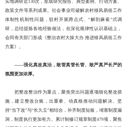
实地调研近130次，形成研究报告、典型案例、行动方案、
政策文件等系列成果。社会事业司破解农村移风易俗工作
体制性机制性问题，驻村开展蹲点式、“解剖麻雀”式调
研，总结提炼各地经验做法，在深化规律性认识基础上，
会同有关部门形成《整治农村大操大办 推进移风易俗工作
方案》。
——强化真改真治，敢管真管长管、敢严真严长严的
氛围更加浓厚。
把整改整治作为重点，聚焦突出问题逐项细化整改措
施，建立整改台账，出重拳、动真格推动问题解决。坚
持“当下改”与“长久立”相结合，补齐制度短板，堵塞制度漏
洞，制度执行更加有力。累计制修订规章制度479项，聚焦