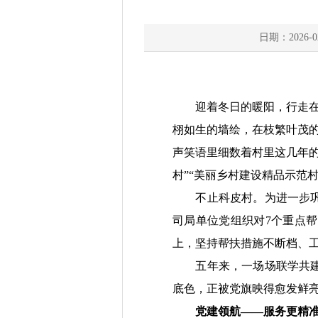
日期：2026-0
迎着冬日的暖阳，行走在湖
栩如生的墙绘，在枝繁叶茂
声笑语里细数着村里这几年的
村”“美丽乡村建设精品示范
不止科皮村。为进一步巩固
司局单位党组织对7个重点帮
上，坚持帮扶措施不断档、
五年来，一场场联学共建、
底色，正被党旗映得愈发鲜
党建领航——服务更精