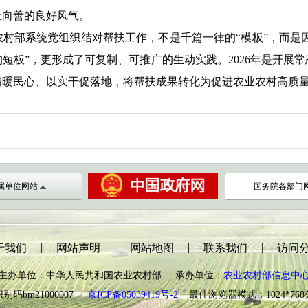
上向善的良好风气。
部系统党组织结对帮扶工作，不是千篇一律的“模板”，而是因地
短板”，更形成了可复制、可推广的生动实践。2026年是开展
情暖民心、以实干促落地，将帮扶成果转化为促进农业农村高质
属单位网站
国务院各部门
|
|
|
|
于我们
网站声明
网站地图
联系我们
访问
主办单位：中华人民共和国农业农村部 承办单位：
农业农村部信息中
别码bm21000007
京ICP备05039419号-2
最佳浏览器模式：1024*76