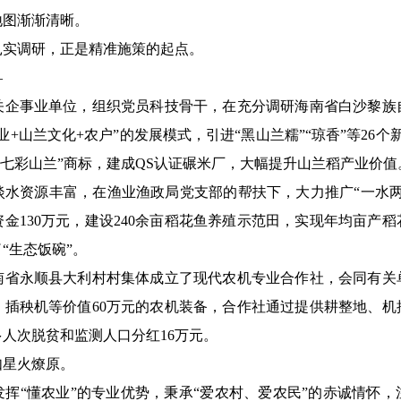
地图渐渐清晰。
实调研，正是精准施策的起点。
—
事业单位，组织党员科技骨干，在充分调研海南省白沙黎族
+山兰文化+农户”的发展模式，引进“黑山兰糯”“琼香”等26个
”“七彩山兰”商标，建成QS认证碾米厂，大幅提升山兰稻产业价值
资源丰富，在渔业渔政局党支部的帮扶下，大力推广“一水两
130万元，建设240余亩稻花鱼养殖示范田，实现年均亩产稻花
了“生态饭碗”。
永顺县大利村村集体成立了现代农机专业合作社，会同有关
、插秧机等价值60万元的农机装备，合作社通过提供耕整地、机
多人次脱贫和监测人口分红16万元。
星火燎原。
“懂农业”的专业优势，秉承“爱农村、爱农民”的赤诚情怀，