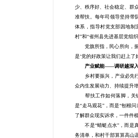
少、秩序好、社会稳定、群
准帮扶。每年司领导坚持带
体系，指导村党支部因地制宜
村”和“省州县先进基层党组
党旗所指，民心所向，振兴
是‘党的好政策让我们赶上了
产业赋能——调研越深
乡村要振兴，产业必先行。
众内生发展动力、持续提升
帮扶工作如何落脚，关键是
是“走马观花”，而是“刨根
了解群众现实诉求，一件件
不是“蜻蜓点水”，而是真
务清单，和村干部算算高山