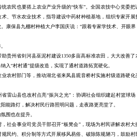
农民也要搭上农业产业升级的“快车”。全国农技中心党委把
技术、节水农业技术，指导建设中药材种植基地，组织专家开展
收。康保县九棚村种植大户李国庆说：“跟着专家学技术、开眼界
养。
贵州省剑河县巫泥村建设1350多亩高标准农田，大大改善了
纳入“村村通”提级改造，实现了通村道路拓宽硬化。
农村部门等，推动湖北省来凤县观音桥村实施村级道路硬化
雷山县也改村点亮“振兴之光”：协调社会组织建起村篮球场，
太阳能路灯，解决村民行路照明问题，走夜路更亮堂了。
氛围也在提升。
社会事业司党员干部召开“板凳会”，现场为村民讲解农村大
村规民约、积分制等方式开展移风易俗、破除陈规陋习，鼓励村