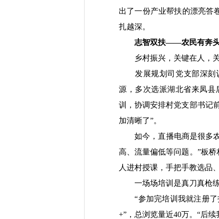
出了一份产业帮扶的漂亮答
扎越深。
志智双扶——农民有奔
乡村振兴，关键在人，关
发展规划司党支部深刻认识
源，多次选派湖北省来凤县
训，协调安排村党支部书记
加清晰了”。
如今，直播电商是很多农村
高、流量偏低等问题。”板
人进村授课，手把手教选品
一场场培训是真刀真枪练
“参加完培训我就注册了抖
+”，总浏览量近40万。“后