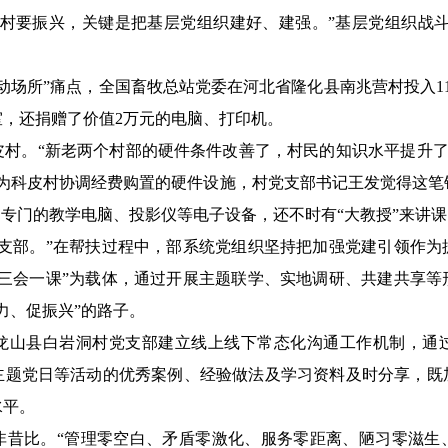
要振兴，关键是把基层党组织建好、建强。”基层党组织战斗力
所”痛点，全国畜牧总站党委在河北省隆化县南兆营村投入11
，还捐赠了价值2万元的电脑、打印机。
。“新老两个村部的硬件条件改善了，村民的知识水平提升了，
委为科皮村协调经费购置的硬件设施，村党支部书记王发觉得这笔
了专门的教学电脑、投影仪等电子设备，还不时有“大教授”来讲课
部。”在帮扶过程中，部系统党组织坚持把加强党建引领作为
“三会一课”为载体，通过开展主题联学、实地调研、共建共享等
力、促振兴”的路子。
山县白岩洞村党支部建立线上线下常态化沟通工作机制，通过
主题党日等活动的优秀案例、经验做法及学习资料及时分享，既
水平。
比。“管理零空白、矛盾零激化、服务零距离、陋习零滋生