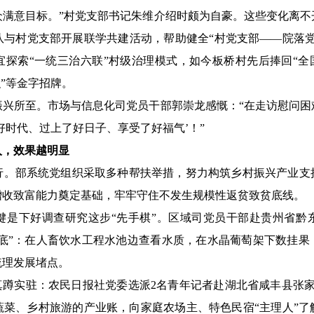
众满意目标。”村党支部书记朱维介绍时颇为自豪。这些变化离不
队与村党支部开展联学共建活动，帮助健全“村党支部——院落党
探索“一统三治六联”村级治理模式，如今板桥村先后捧回“全
织”等金字招牌。
所至。市场与信息化司党员干部郭崇龙感慨：“在走访慰问困
好时代、过上了好日子、享受了好福气’！”
入，效果越明显
部系统党组织采取多种帮扶举措，努力构筑乡村振兴产业支
增收致富能力奠定基础，牢牢守住不发生规模性返贫致贫底线。
下好调查研究这步“先手棋”。区域司党员干部赴贵州省黔
问底”：在人畜饮水工程水池边查看水质，在水晶葡萄架下数挂
梳理发展堵点。
蹲实驻：农民日报社党委选派2名青年记者赴湖北省咸丰县张家
蔬菜、乡村旅游的产业账，向家庭农场主、特色民宿“主理人”了