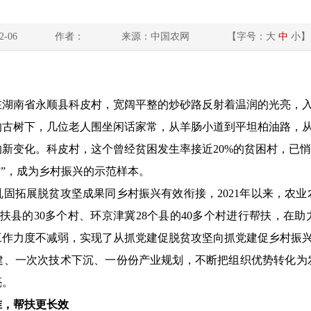
2-06
作者：
来源：中国农网
【字号：
大
中
小
】
南省永顺县科皮村，宽阔平整的炒砂路反射着温润的光亮，入
的古树下，几位老人围坐闲话家常，从羊肠小道到平坦柏油路，
新变化。科皮村，这个曾经贫困发生率接近20%的贫困村，已悄
村”，成为乡村振兴的示范样本。
拓展脱贫攻坚成果同乡村振兴有效衔接，2021年以来，农业农
扶县的30多个村、环京津冀28个县的40多个村进行帮扶，在助
工作力度不减弱，实现了从抓党建促脱贫攻坚向抓党建促乡村振
一次次技术下沉、一份份产业规划，不断把组织优势转化为
亮。
准，帮扶更长效