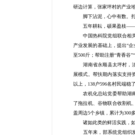
研边计算，张家坪村的产业
脚下沾泥，心中有数。扎
五年耕耘，硕果盈枝—
中国热科院党组联合相关企
产业发展的基础上，提出“企业
至500斤；帮助注册“青香谷
湖南省永顺县太坪村，淡水
展模式。帮扶期内落实支持资金
以上，138户596名村民端稳
农机化总站党委帮助湖南省
了拖拉机、谷物联合收割机
盖周边5个乡镇，累计为300
诸如此类的鲜活实践，如
五年来，部系统党组织发挥