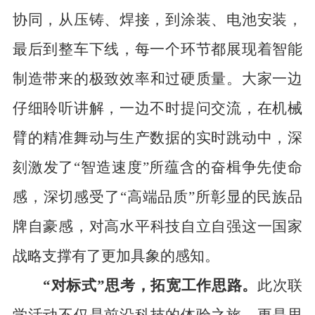
协同，从压铸、焊接，到涂装、电池安装，
最后到整车下线，每一个环节都展现着智能
制造带来的极致效率
和过硬质量
。大家一边
仔细聆听讲解，一边不时提问交流，在机械
臂的精准舞动与生产数据的实时跳动中，深
刻
激发
了“智造速度”所
蕴含
的奋楫争先使命
感
，
深切感受了
“
高端品质
”
所彰显的民族品
牌自豪感
，对
高水平
科技自立自强这
一
国家
战略支撑有了更
加
具象的感知。
“对标式”思考，
拓宽
工作思路。
此次
联