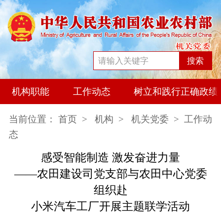
搜索
机构职能
工作动态
树立和践行正确政绩
当前位置：
首页
>
机构
>
机关党委
> 工作动
态
感受智能制造
激发奋进力量
——
农田建设司
党支部与农田中心党委
组织
赴
小米汽车工厂开展
主题联学
活动