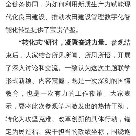
全
链条协同，为如何利用
新质生产力
赋能
现
代化良田建设
、推动农田建设
管理
数字化
智
能化
转型提供了宝贵借鉴。
“转化式”研讨，凝聚奋进力量。
参观结
束后，
大家
结合所见所闻、所思所悟，
开展
了深入讨论和交流
。一致认为这次
主题联学
形式新颖、内容
震撼
，既是一次深刻的国情
教育，也是一次有力的工作鞭策。大家
表
示，要
将此次参观学习激发出的热情
干劲
，
转化为攻坚克难、
改革创新
的具体行动，
锚
定为民造福、实干担当的政绩坐标，
围绕逐