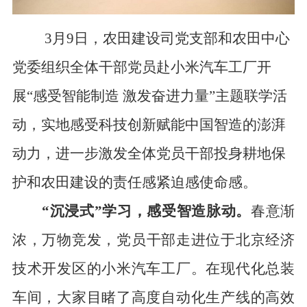
3月9日
，农田建设司
党支部和
农田中心
党委组织
全体干部党员赴小米汽车工厂开
展“感受智能制造
激发奋进力量”主题
联学
活
动，实地感受科技创新赋能中国
智
造的澎湃
动力，进一步激发全
体
党员干部投身耕地保
护和农田建设的责任感紧迫感使命感。
“沉浸式”学习，感
受
智造脉动。
春意渐
浓，万物竞发
，
党员干部走进位于北京经济
技术开发区的小米汽车工厂。在现代化总装
车间，大家目睹了高度自动化生产线的高效