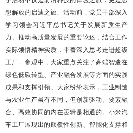
学
活动不仅是前沿科技的体验之旅，更是思
想解放的启迪之旅。活动前，党员干部深入
学习领会习近平总书记关于
发展
新质生产
力
、
推动高质量发展的重要论述，
结合工作
实际领悟精神实质，
带着
深入
思考走进
超级
工厂。参观中，大家重点关注了高端
智造
在
绿色低碳转型、产业
融合发展
等方面的实践
成果
和支撑引领
。大家纷纷表示，工业制造
与农业生产虽有不同，但创新驱动、
要素融
合、高效协同
的内在逻辑是相通的。小米汽
车工厂展现出的颠覆性创新
、
智能化支撑
和