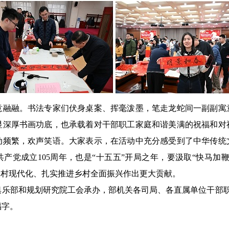
意融融。书法专家们伏身桌案、挥毫泼墨，笔走龙蛇间一副副寓
显深厚书画功底，也承载着对干部职工家庭和谐美满的祝福和对
动频繁，欢声笑语。大家表示，在活动中充分感受到了中华传统
国共产党成立105周年，也是“十五五”开局之年，要汲取“快马加
农村现代化、扎实推进乡村全面振兴作出更大贡献。
俱乐部和规划研究院工会承办，
部机关各司局、各直属单位干部
福字。