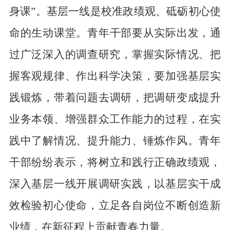
身课”。基层一线是校准政绩观、砥砺初心使
命的生动课堂
。
青年干部
要从实际出发，
通
过广泛深入的调查研究，掌握实际情况、把
握客观规律、作出科学决策
，
要
加强基层实
践锻炼，
带着问题
去调研
，把调研变成提升
业务本领、增强群众工作能力的过程
，
在实
践中
了解情况、提升能力、锤炼作风
。
青年
干部
纷纷
表示，将
树立和践行正确政绩观，
深入基层一线开展调研实践，以基层实干成
效检验初心使命，
立足各自岗位不断创造新
业绩，在新征程上
贡献青春力量
。