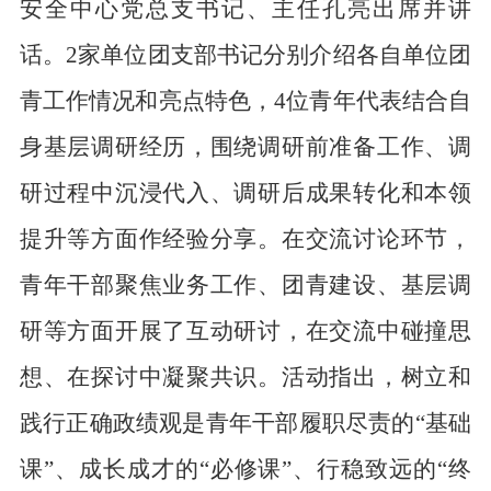
安全中心
党总支书记、主任孔亮出席并讲
话。
2家单位
团支部书记分别介绍各自单位团
青工作情况和亮点特色
，
4位青年
代表
结合自
身基层调研经历，围绕调研前准备工作、调
研过程中沉浸代入、调研后成果转化和本领
提升等方面作经验分享。
在
交流讨论环节
，
青年干部聚焦业务工作、团青建设、基层调
研等方面开展了互动研讨，在交流中碰撞思
想、在探讨中凝聚共识。
活动
指出，
树立和
践行正确政绩观是青年干部
履职尽责的“基础
课”、成长成才的“必修课”、行稳致远的“终