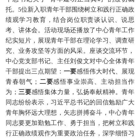
托。5位新入职青年干部围绕树立和践行正确政
绩观学习教育，结合岗位职责谈认识、说思
考、讲体会。活动现场还播放了中心青年工作
纪实短片，展现青年干部在理论学习、调查研
究、业务攻坚等方面的风采。座谈交流环节，
中心党支部书记、主任刘俊文对
中心
全体青年
干部提出三点期望：
一要
感悟伟大时代、展现
青春朝气；
二要
感悟事业崇高、主动担当作
为；
三要
感悟集体力量，弘扬奉献精神。
青年
同志纷纷表示，习近平总书记的回信勉励广大
青年胸怀远大理想，矢志拼搏奋斗，中心青年
同志要更加勤勉工作、勇于担当，把树立和践
行正确政绩观作为重要政治任务，深学细悟习