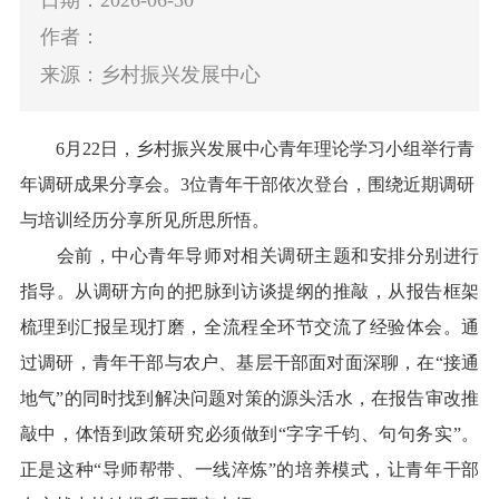
作者：
来源：乡村振兴发展中心
6月22日，
乡村振兴发展中心
青年理论学习小组
举行青
年调研成果分享会。
3
位青年干部依次登台，围绕近期调研
与培训经历分享所见所思所悟。
会前，中心
青年导师对
相关调研主题和安排
分别
进行
指导。从调研方向的把脉到访谈提纲的推敲，从报告框架
梳理到汇报呈现
打磨，全流程全环节交流了经验体会。通
过调研，青年干部与农户、基层干部面对面深聊，在“接通
地气”的同时找到解决问题对策的源头活水，在报告
审改推
敲中，体悟到政策研究必须做到“字字千钧、句句务实”。
正是这种“导师帮带、一线淬炼”的培养模式，让青年干部