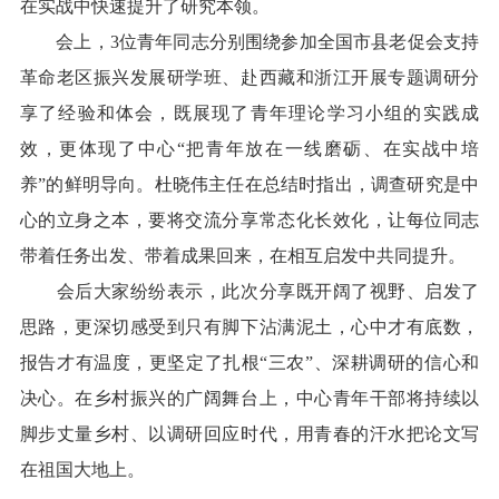
在实战中快速提升了研究本领。
会上，
3
位
青年
同志分别围绕参加全国市县老促会支持
革命老区振兴发展研学班、赴西藏和浙江开展专题调研分
享了经验和体会，既展现了青年理论学习小组的实践成
效，更体现了中心“把青年放在一线磨砺、在实战中培
养”的鲜明导向。杜晓伟主任在
总结时指出，调查研究是中
心的立身之本，要将交流分享常态化长效化，让每位同志
带着任务出发、带着成果回来，在相互启发中共同提升。
会后大家纷纷表示，此次分享既开阔了视野、启发了
思路，更深切感受到只有脚下沾满泥土，心中才有底数，
报告才有温度，更坚定了扎根“三农”、深耕调研的信心和
决心。在乡村振兴的广阔舞台上，中心青年干部将持续以
脚步丈量乡村、以调研回应时代，用青春的汗水把论文写
在祖国大地上。