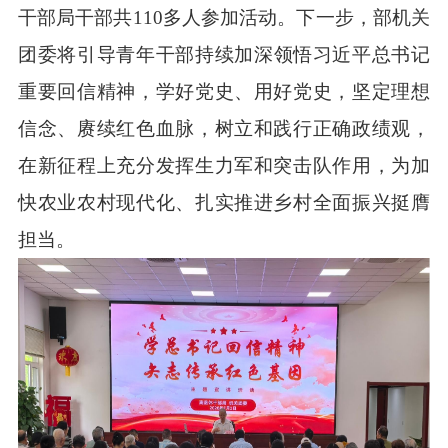
干部局
干部共
110
多
人
参加活动。
下一步，部机关
团委
将
引导青年干部持续加深领悟习近平
总书记
重要回信精神，学好党史、用好党史，
坚定理想
信念、
赓续红色血脉，
树立和践行
正确政绩观
，
在新征程上充分发挥生力军和突击队作用，
为加
快农业农村现代化、扎实推进乡村全面振兴挺膺
担当
。