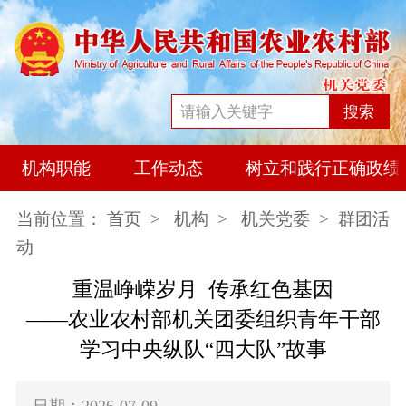
搜索
机构职能
工作动态
树立和践行正确政绩
当前位置：
首页
>
机构
>
机关党委
> 群团活
动
重温峥嵘岁月 传承红色基因
——
农业农村
部
机关团委
组织青年干部
学习
中央纵队“四大队”故事
日期：2026-07-09