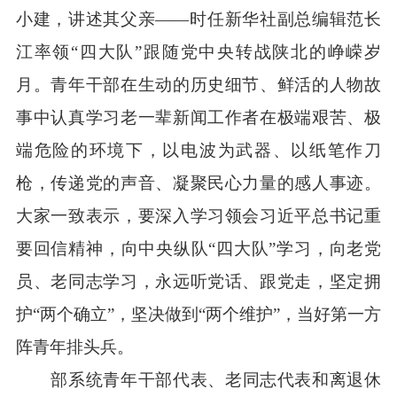
小建，讲述其父亲——时任新华社副总编辑范长
江率领“四大队”跟随党中央转战陕北的峥嵘岁
月。青年干部在生动的历史细节、鲜活的人物故
事中认真学习老一辈新闻工作者在极端艰苦、极
端危险的环境下，以电波为武器、以纸笔作刀
枪，传递党的声音、凝聚民心力量的感人事迹。
大家一致表示，要深入学习领会习近平总书记重
要回信精神，向中央纵队“四大队”学习，向老党
员、老同志学习，永远听党话、跟党走，坚定拥
护“两个确立”，坚决做到“两个维护”，当好第一方
阵青年排头兵。
部系统
青年干部代表
、
老同志代表
和
离退休