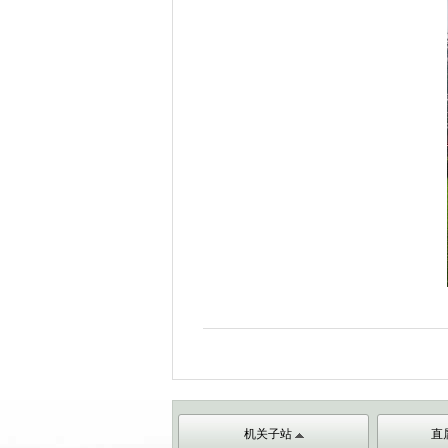
机关子站
直