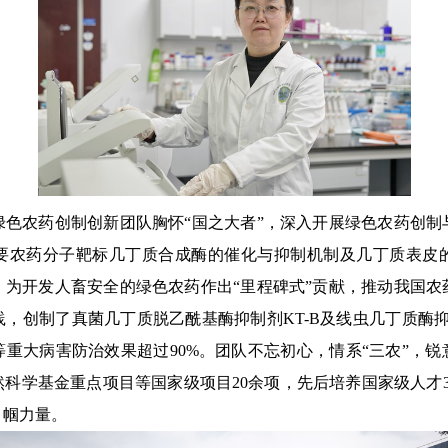
色农药创制创新团队胸怀“国之大者”，
深入
开展绿色农药创制
要农药分子靶标几丁质合成酶的催化与抑制机制及几丁质表皮
，为开发人畜安全的绿色农药
作
出“里程碑式”贡献，推动我国
，创制了真菌几丁质脱乙酰基酶抑制剂KT-B及线虫几丁质酶抑制
重大病害防治效果超过90%。团队不忘初心，情系
“
三农
”
，锐
科学基金重点项目等国家级项目20余项，先后培养国家级人才
巾帼力量。