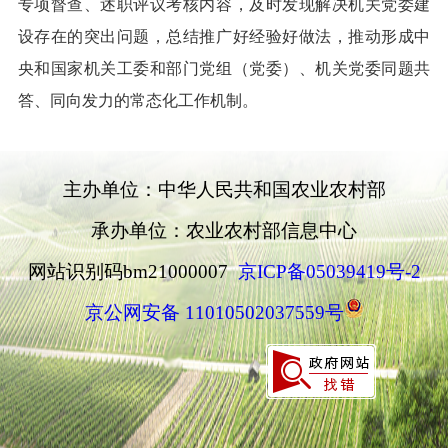
专项督查、述职评议考核内容，及时发现解决机关党委建
设存在的突出问题，总结推广好经验好做法，推动形成中
央和国家机关工委和部门党组（党委）、机关党委同题共
答、同向发力的常态化工作机制。
主办单位：中华人民共和国农业农村部
承办单位：农业农村部信息中心
网站识别码bm21000007
京ICP备05039419号-2
京公网安备 11010502037559号